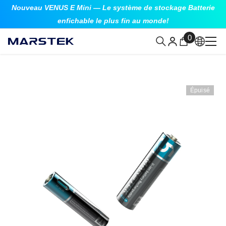
Nouveau VENUS E Mini — Le système de stockage Batterie
ALLER AU CONTENU
enfichable le plus fin au monde!
0
0
article
Épuisé